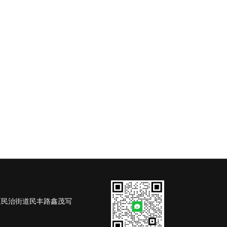
区民治街道民丰路鑫茂写