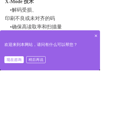
X-Mode 技术
•解码受损、
印刷不良或未对齐的码
•确保高读取率和扫描量
×
高性能
欢迎来到本网站，请问有什么可以帮您？
高效的解码能力，能以长达 10"（25.4
낀
끅
끣
现在咨询
稍后再说
cm）的光束宽度可靠读取长达30"（762 cm）
首页
一键拨号
产品展示
的条码。
智能光栅
除控制扫描角度和速度之外，具有智能自
动调整技术的可编程光栅也是 QX-870 的一大
特色。先进的软件可自动调整激光的光栅高度
和宽度，使之与条码相匹配，从而可在一个读
取周期内有选择地瞄准条码。