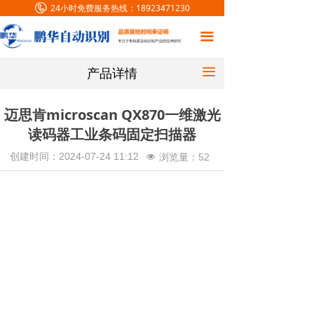
24小时免费服务热线：
18923471230
首页
끀
条码解决方案
产品详情
끀
产品中心
客户案例
迈思肯microscan QX870一维激光
读码器工业条码固定扫描器
新闻中心
创建时间：
2024-07-24
11:12
浏览量：
52
넶
关于我们
联系我们
在线留言