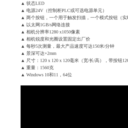
▲ 状态LED
▲ 电源24V（控制柜PLC或可选电源单元）
▲ 两个按钮，一个用于触发扫描，一个模式按钮（实
▲ 以太网1GB/s网络连接
▲ 相机分辨率1280 x1050像素
▲ 相机锐度和光圈设置固定出厂价
▲ 每秒5次测量，最大产品速度可达150米/分钟
▲ 景深可达+2mm
▲ 尺寸：120 x 120 x 120毫米（宽/长/高），带按钮1
▲ 重量：1560克
▲ Windows 10和11，64位