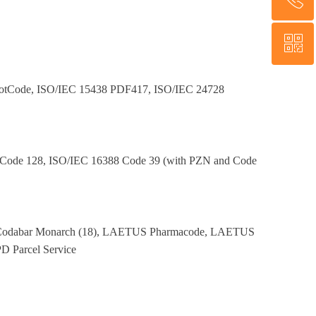
ꀥ
18923471230
微信二维码
DotCode, ISO/IEC 15438 PDF417, ISO/IEC 24728
ode 128, ISO/IEC 16388 Code 39 (with PZN and Code
sey, Codabar Monarch (18), LAETUS Pharmacode, LAETUS
D Parcel Service