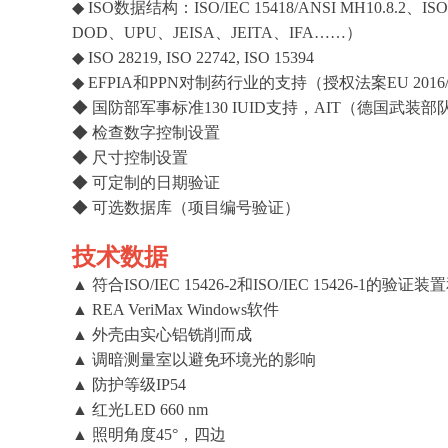
◆ ISO数据结构：ISO/IEC 15418/ANSI MH10.8.
DOD、UPU、JEISA、JEITA、IFA……）
◆ ISO 28219, ISO 22742, ISO 15394
◆ EFPIA和PPN对制药行业的支持（授权法案EU 2016/1
◆ 国防部军事标准130 IUID支持，AIT（德国武装部
◆ 检查数字控制设置
◆ 尺寸控制设置
◆ 可定制的日期验证
◆ 可选数据库（项目编号验证）
技术数据
▲ 符合ISO/IEC 15426-2和ISO/IEC 15426-1的验
▲ REA VeriMax Windows软件
▲ 外壳由实心铝铣削而成
▲ 调暗测量室以避免环境光的影响
▲ 防护等级IP54
▲ 红光LED 660 nm
▲ 照明角度45°，四边