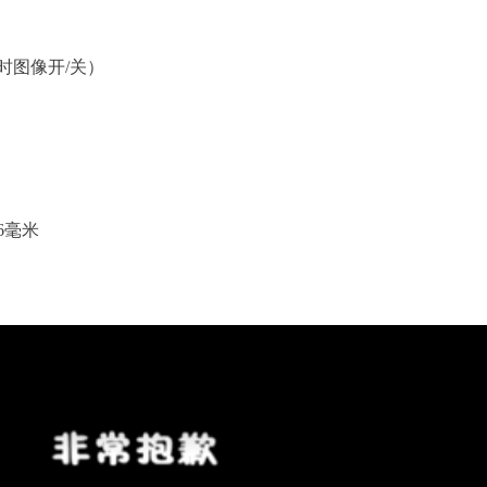
时图像开/关）
26毫米