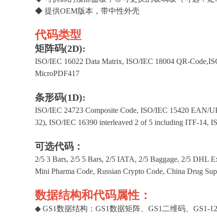
◆ 提供OEM版本，带中性外壳
代码类型
矩阵码(2D):
ISO/IEC 16022 Data Matrix, ISO/IEC 18004 QR-Code,IS
MicroPDF417
条形码(1D):
ISO/IEC 24723 Composite Code, ISO/IEC 15420 EAN/U
32), ISO/IEC 16390 interleaved 2 of 5 including ITF-14,
可选代码：
2/5 3 Bars, 2/5 5 Bars, 2/5 IATA, 2/5 Baggage, 2/5 DH
Mini Pharma Code, Russian Crypto Code, China Drug Sup
数据结构和代码属性：
◆ GS1数据结构：GS1数据矩阵、GS1二维码、GS1-