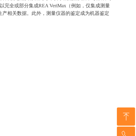
全或部分集成REA VeriMax（例如，仅集成测量
生产相关数据。此外，测量仪器的鉴定成为机器鉴定
ꁸ
ꂅ
回到顶部