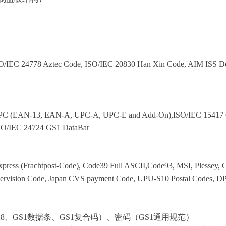
O/IEC 24778 Aztec Code, ISO/IEC 20830 Han Xin Code, AIM ISS 
PC (EAN-13, EAN-A, UPC-A, UPC-E and Add-On),ISO/IEC 15417 C
 ISO/IEC 24724 GS1 DataBar
L Express (Frachtpost-Code), Code39 Full ASCII,Code93, MSI, Ples
ervision Code, Japan CVS payment Code, UPU-S10 Postal Codes, DP
128、GS1数据条、GS1复合码）、密码（GS1通用规范）